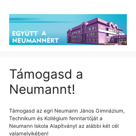
Kilépés
a
tartalomba
Támogasd a
Neumannt!
Támogasd az egri Neumann János Gimnázium,
Technikum és Kollégium fenntartóját a
Neumann Iskola Alapítványt az alábbi két cél
valamelyikében!