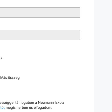
ás
Más összeg
erességgel támogatom a Neumann Iskola
tót
megismertem és elfogadom.