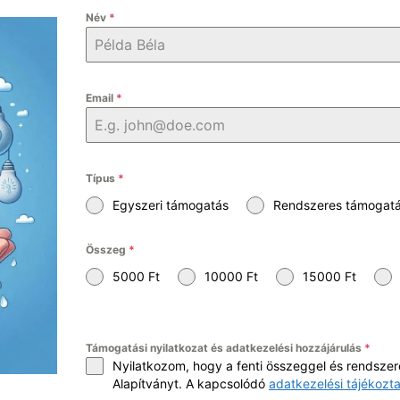
Név
*
Email
*
Típus
*
Egyszeri támogatás
Rendszeres támogat
Összeg
*
5000 Ft
10000 Ft
15000 Ft
Támogatási nyilatkozat és adatkezelési hozzájárulás
*
Nyilatkozom, hogy a fenti összeggel és rendsz
Alapítványt. A kapcsolódó
adatkezelési tájékozta